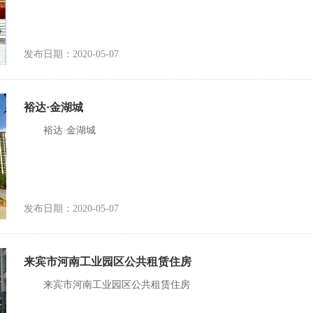
发布日期：
2020-05-07
裕达·金湖城
裕达·金湖城
发布日期：
2020-05-07
来宾市河南工业园区公共租赁住房
来宾市河南工业园区公共租赁住房