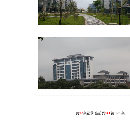
共
12
条记录 当前页
1/3
第 1-5 条