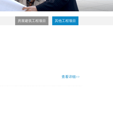
房屋建筑工程项目
其他工程项目
查看详细>>