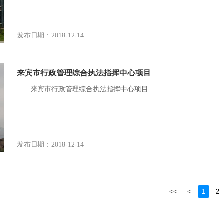
发布日期：
2018-12-14
来宾市行政管理综合执法指挥中心项目
来宾市行政管理综合执法指挥中心项目
发布日期：
2018-12-14
<<
<
1
2