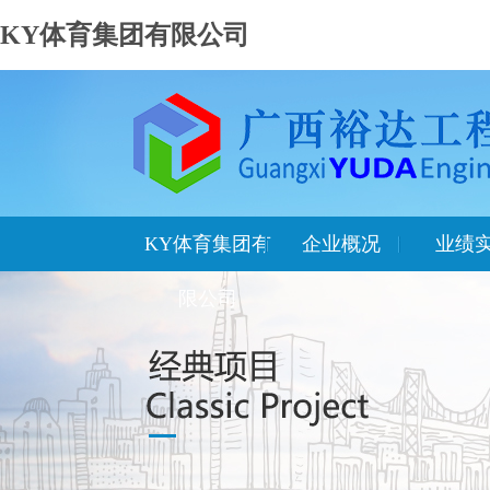
KY体育集团有限公司
KY体育集团有
企业概况
业绩
限公司