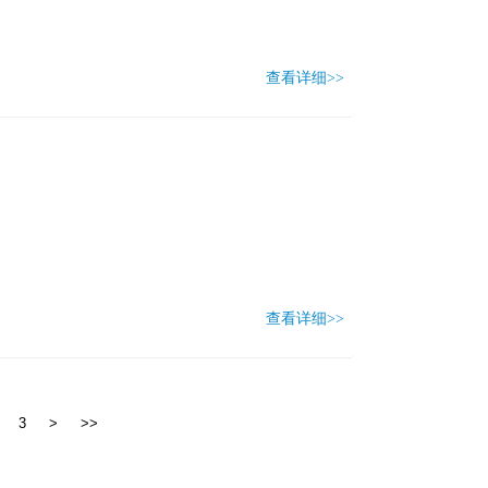
查看详细>>
查看详细>>
3
>
>>