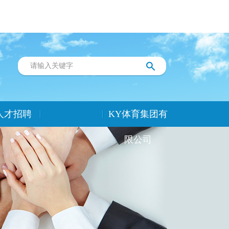
人才招聘
KY体育集团有
限公司