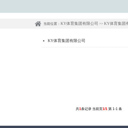
KY体育集团有限公司
KY体育集团
当前位置：
>>
KY体育集团有限公司
共
1
条记录 当前页
1/1
第 1-1 条