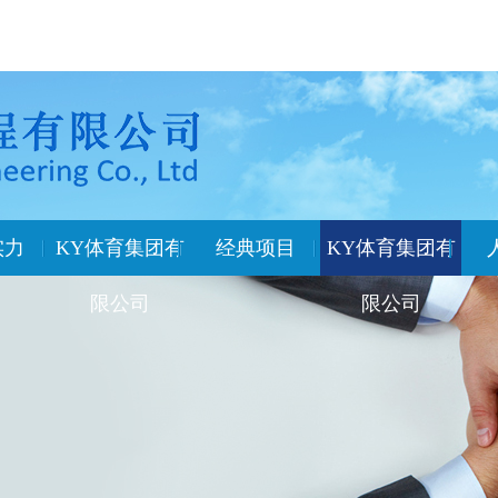
实力
KY体育集团有
经典项目
KY体育集团有
限公司
限公司