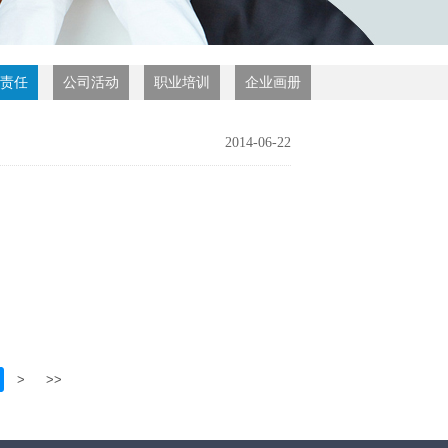
责任
公司活动
职业培训
企业画册
2014-06-22
>
>>