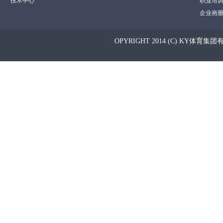
技术中心
职业培
企业画
OPYRIGHT 2014 (C) KY体育集团