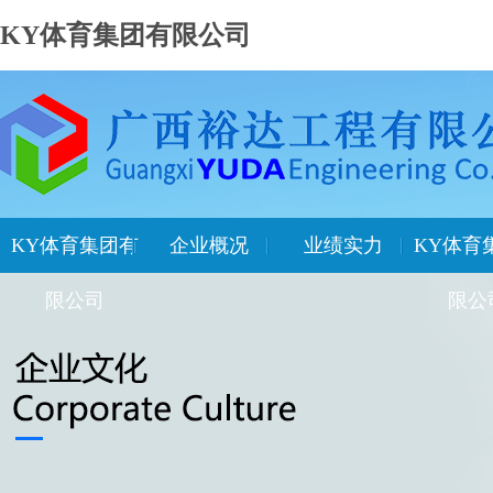
KY体育集团有限公司
KY体育集团有
企业概况
业绩实力
KY体育
限公司
限公