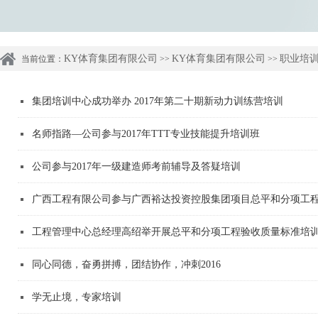
KY体育集团有限公司
KY体育集团有限公司
职业培
当前位置：
>>
>>
集团培训中心成功举办 2017年第二十期新动力训练营培训
名师指路—公司参与2017年TTT专业技能提升培训班
公司参与2017年一级建造师考前辅导及答疑培训
广西工程有限公司参与广西裕达投资控股集团项目总平和分项工
工程管理中心总经理高绍举开展总平和分项工程验收质量标准培
同心同德，奋勇拼搏，团结协作，冲刺2016
学无止境，专家培训