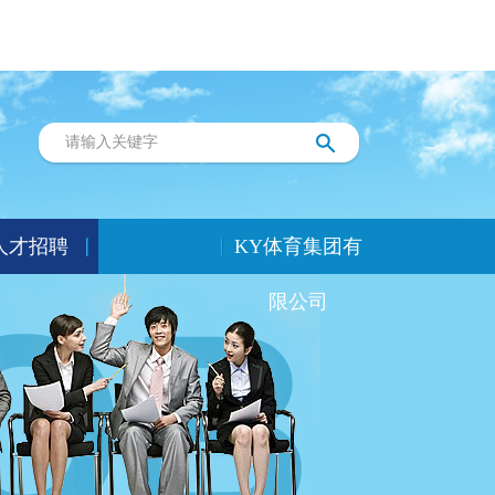
人才招聘
KY体育集团有
限公司