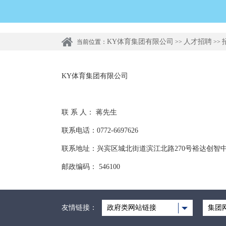
KY体育集团有限公司
人才招聘
当前位置：
>>
>>
KY体育集团有限公司
联 系 人： 蒋先生
联系电话：0772-6697626
联系地址：兴宾区城北街道滨江北路270号裕达创智中
邮政编码： 546100
友情链接：
政府类网站链接
集团