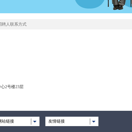
招聘人联系方式
心2号楼23层
网站链接
友情链接