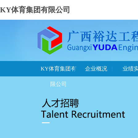
KY体育集团有限公司
KY体育集团有
企业概况
业绩
限公司