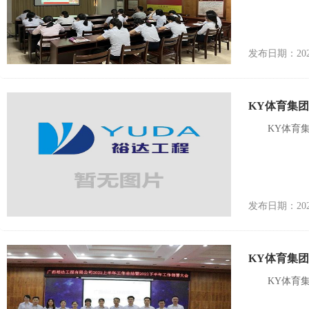
发布日期：
20
KY体育集团
KY体育集
发布日期：
20
KY体育集团
KY体育