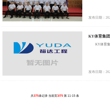
发布日期：
20
KY体育集团
KY体育
发布日期：
20
共
375
条记录 当前页
3/75
第 11-15 条