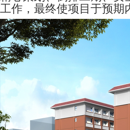
工作，最终使项目于预期