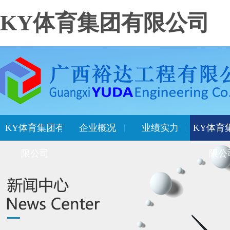
KY体育集团有限公司
KY体育集团有
企业概况
业绩实力
KY体育
限公司
限公