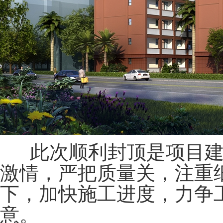
此次顺利封顶是项目建
激情，严把质量关，注重
下，加快施工进度，力争
意。