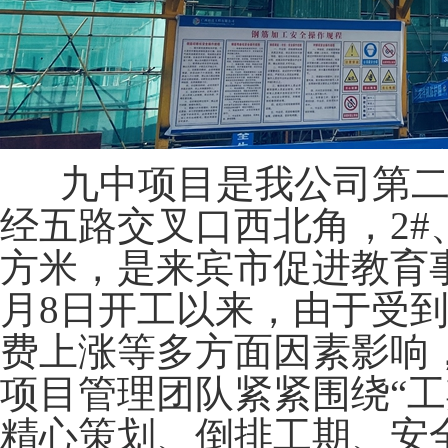
九中项目是我公司第二
经五路交叉口西北角，2#、
方米，是来宾市促进教育
月8日开工以来，由于受
费上涨等多方面因素影响
项目管理团队紧紧围绕“
精心策划、倒排工期、安