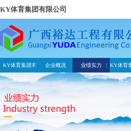
KY体育集团有限公司
KY体育集团有
企业概况
业绩实力
KY体育
限公司
限公