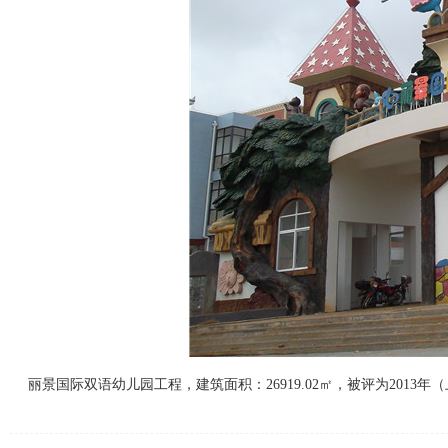
丽景国际双语幼儿园工程，建筑面积：
26919.02㎡，
被评为
2013
年（