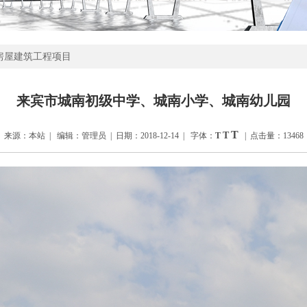
房屋建筑工程项目
来宾市城南初级中学、城南小学、城南幼儿园
T
T
来源：本站 | 编辑：管理员 | 日期：2018-12-14 | 字体：
T
| 点击量：13468