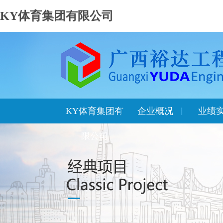
KY体育集团有限公司
KY体育集团有
企业概况
业绩
限公司