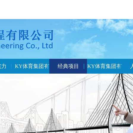
实力
KY体育集团有
经典项目
KY体育集团有
限公司
限公司