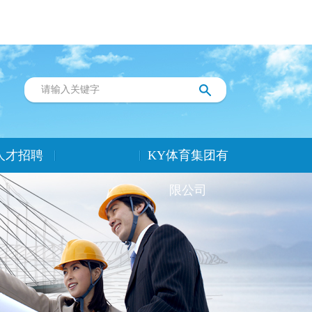
人才招聘
KY体育集团有
限公司