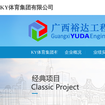
KY体育集团有限公司
KY体育集团有
企业概况
业绩
限公司