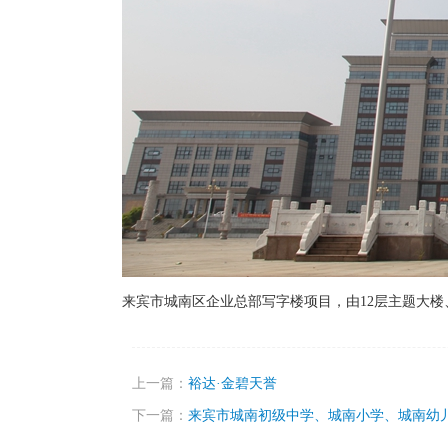
来宾市城南区企业总部写字楼项目，由12层主题大
上一篇：
裕达·金碧天誉
下一篇：
来宾市城南初级中学、城南小学、城南幼