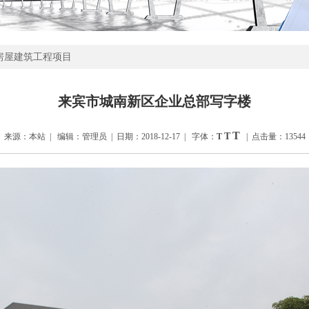
房屋建筑工程项目
来宾市城南新区企业总部写字楼
T
T
来源：本站 | 编辑：管理员 | 日期：2018-12-17 | 字体：
T
| 点击量：13544